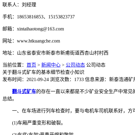
联系人：刘经理
手机：18653816853、15153823737
邮箱：xintaihaotong@163.com
网址：www.htkuangche.com
地址：山东省泰安市新泰市新甫街道西杏山村村西
当前位置：
首页
>
新闻中心
>
公司动态
公司动态
关于翻斗式矿车的基本细节检查小知识
发布时间：2021-09-24
浏览次数：1733
信息来源：新泰浩通矿
翻斗式矿车
的存在一直以来都是不少矿业安全生产中常见
总结。
一、在车场进行列车检查时，要与电机车司机联系好，方
(1)车厢严重变形和破裂。
(2)车底(车架)严重开焊和散架。