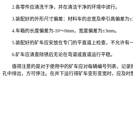
2.各零件应清洗干净，并在清洁干净的环境中进行。
3.装配好的外形尺寸偏差：材料车的总宽及牵引高偏差为±3
4.车箱的长度偏差为-10～0mm，宽度偏差为±3mm。
5.装配好的矿车应安放在专门的平直道上检查，不允许有
6.矿车应清查除锈后无论在弯道或直道运行平稳。
值得注意的是对于使用中的矿车应对每辆编号列表，记录
孔中排出，方可停注。在井下运行得矿车变形变宽时，应及时